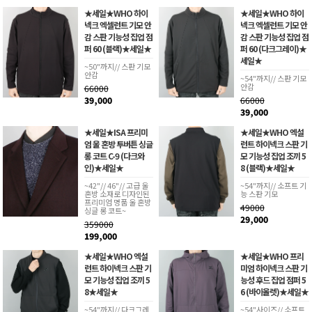
★세일★WHO 하이
★세일★WHO 하이
넥크 엑셀런트 기모 안
넥크 엑셀런트 기모 안
감 스판 기능성 집업 점
감 스판 기능성 집업 점
퍼 60 (블랙)★세일★
퍼 60 (다크그레이)★
세일★
~50"까지// 스판 기모
안감
~54"까지// 스판 기모
안감
66000
39,000
66000
39,000
★세일★ISA 프리미
★세일★WHO 엑설
엄 울 혼방 투버튼 싱글
런트 하이넥크 스판 기
롱 코트 C-9 (다크와
모 기능성 집업 조끼 5
인)★세일★
8 (블랙)★세일★
~42"// 46"// 고급 울
~54"까지// 소프트 기
혼방 소재로 디자인된
능 스판 기모
프리미엄 명품 울 혼방
49000
싱글 롱 코트~
29,000
359000
199,000
★세일★WHO 엑설
★세일★WHO 프리
런트 하이넥크 스판 기
미엄 하이넥크 스판 기
모 기능성 집업 조끼 5
능성 후드 집업 점퍼 5
8★세일★
6 (바이올렛)★세일★
~54"까지// 다크그레
~54"사이즈// 소프트