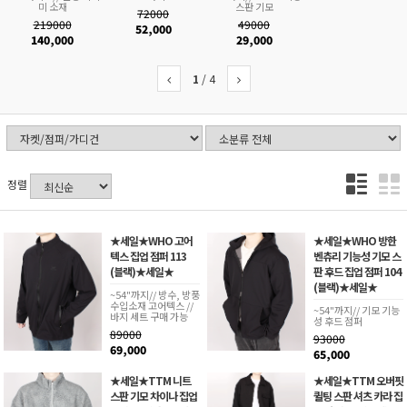
미 소재
스판 기모
72000
219000
49000
52,000
140,000
29,000
1
/
4
정렬
★세일★WHO 고어
★세일★WHO 방한
텍스 집업 점퍼 113
벤츄리 기능성 기모 스
(블랙)★세일★
판 후드 집업 점퍼 104
(블랙)★세일★
~54"까지// 방수, 방풍
수입소재 고어텍스 //
~54"까지// 기모 기능
바지 세트 구매 가능
성 후드 점퍼
89000
93000
69,000
65,000
★세일★TTM 니트
★세일★TTM 오버핏
스판 기모 차이나 집업
퀼팅 스판 셔츠 카라 집