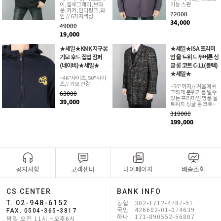
이,블루그레이,브라
기능 스판
운,카키,인디핑크,와
72000
인 // 6가지색상
34,000
49000
19,000
★세일★KMK 지구본
★세일★ISA 프리미
기모 후드 집업 점퍼
엄 울 트위드 투버튼 싱
(네이비)★세일★
글 롱 코트 C-11(블랙)
★세일★
~46"사이즈,50"사이
즈// 기모 안감
~50"까지// 겨울에 쉬
크하게 분위기를 낼수
63000
있는 프리미엄 명품 울
39,000
트위드 싱글 롱 코트~
319000
199,000
공지사항
고객센터
마이페이지
배송조회
CS CENTER
BANK INFO
농협 302-1712-4787-51
T. 02-948-6152
국민 426602-01-074639
FAX. 0504-365-3817
하나 171-890552-56807
평일 오전 11시 ~오후6시