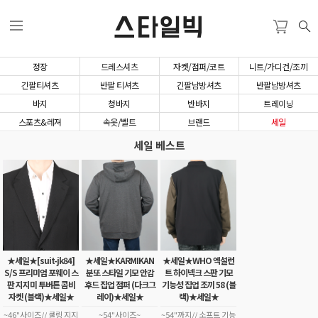
스타일빅
정장
드레스셔츠
자켓/점퍼/코트
니트/가디건/조끼
긴팔티셔츠
반팔 티셔츠
긴팔남방셔츠
반팔남방셔츠
바지
청바지
반바지
트레이닝
스포츠&레져
속옷/벨트
브랜드
세일
세일 베스트
★세일★[suit-jk84]
★세일★KARMIKAN
★세일★WHO 엑설런
S/S 프리미엄 포웨이 스
분또 스타일 기모 안감
트 하이넥크 스판 기모
판 지지미 투버튼 콤비
후드 집업 점퍼 (다크그
기능성 집업 조끼 58 (블
자켓 (블랙)★세일★
레이)★세일★
랙)★세일★
~46"사이즈// 쿨링 지지
~54"사이즈~
~54"까지// 소프트 기능