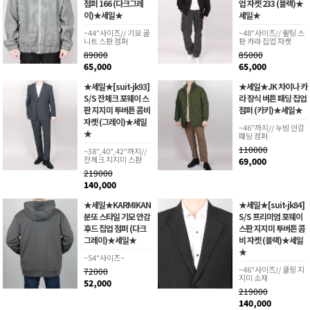
점퍼 166 (다크그레
업 자켓 233 (블랙)★
이)★세일★
세일★
~44"사이즈// 기모 골
~48"사이즈// 퀼팅 스
니트 스판 점퍼
판 카라 집업 자켓
89000
85000
65,000
65,000
★세일★[suit-jk93]
★세일★JK 차이나 카
S/S 잔체크 포웨이 스
라 장식 버튼 패딩 집업
판 지지미 투버튼 콤비
점퍼 (카키)★세일★
자켓 (그레이)★세일
~46"까지// 누빔 안감
★
패딩 점퍼
110000
~38",40",42"까지//
잔체크 지지미 스판
69,000
219000
140,000
★세일★KARMIKAN
★세일★[suit-jk84]
분또 스타일 기모 안감
S/S 프리미엄 포웨이
후드 집업 점퍼 (다크
스판 지지미 투버튼 콤
그레이)★세일★
비 자켓 (블랙)★세일
★
~54"사이즈~
~46"사이즈// 쿨링 지
72000
지미 소재
52,000
219000
140,000