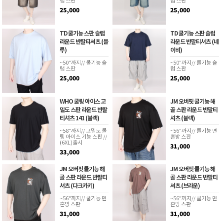
럽 스판
럽 스판
25,000
25,000
TD 쿨기능 스판 슬럽
TD 쿨기능 스판 슬럽
라운드 반팔티셔츠 (블
라운드 반팔티셔츠 (네
루)
이비)
~50"까지// 쿨기능 슬
~50"까지// 쿨기능 슬
럽 스판
럽 스판
25,000
25,000
WHO 쿨링 아이스 고
JM 오버핏 쿨기능 해
밀도 스판 라운드 반팔
골 스판 라운드 반팔티
티셔츠 141 (블랙)
셔츠 (블랙)
~58"까지// 고밀도 쿨
~56"까지// 쿨기능 면
링 아이스 기능 스판 //
혼방 스판
(6XL)출시
31,000
33,000
JM 오버핏 쿨기능 해
JM 오버핏 쿨기능 해
골 스판 라운드 반팔티
골 스판 라운드 반팔티
셔츠 (다크카키)
셔츠 (브라운)
~56"까지// 쿨기능 면
~56"까지// 쿨기능 면
혼방 스판
혼방 스판
31,000
31,000