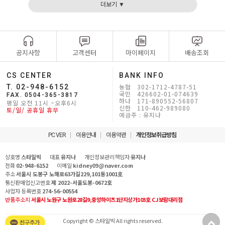
더보기 ▼
공지사항
고객센터
마이페이지
배송조회
CS CENTER
BANK INFO
농협 302-1712-4787-51
T. 02-948-6152
국민 426602-01-074639
FAX. 0504-365-3817
하나 171-890552-56807
평일 오전 11시 ~오후6시
신한 110-462-989080
토/일/ 공휴일 휴무
예금주 : 유지나
PC VER
이용안내
이용약관
개인정보취급방침
상호명
스타일빅
대표
유지나
개인정보관리책임자
유지나
전화
02-948-6152
이메일
kidney09@naver.com
주소
서울시 도봉구 노해로63가길229,101동1001호
통신판매업신고번호
제 2022-서울도봉-0672호
사업자 등록번호
274-56-00554
반품주소지
서울시 노원구 노원로28길9,중앙하이츠1단지상가103호 CJ보람대리점
Copyright © 스타일빅 All rights reserved.