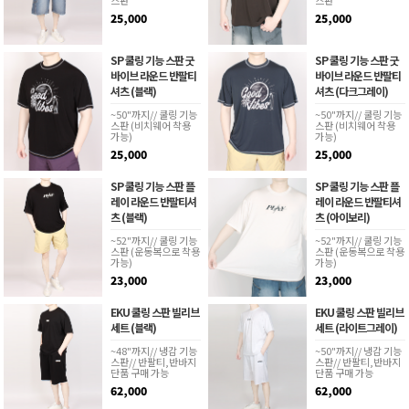
25,000
25,000
SP 쿨링 기능 스판 굿
SP 쿨링 기능 스판 굿
바이브 라운드 반팔티
바이브 라운드 반팔티
셔츠 (블랙)
셔츠 (다크그레이)
~50"까지// 쿨링 기능
~50"까지// 쿨링 기능
스판 (비치웨어 착용
스판 (비치웨어 착용
가능)
가능)
25,000
25,000
SP 쿨링 기능 스판 플
SP 쿨링 기능 스판 플
레이 라운드 반팔티셔
레이 라운드 반팔티셔
츠 (블랙)
츠 (아이보리)
~52"까지// 쿨링 기능
~52"까지// 쿨링 기능
스판 (운동복으로 착용
스판 (운동복으로 착용
가능)
가능)
23,000
23,000
EKU 쿨링 스판 빌리브
EKU 쿨링 스판 빌리브
세트 (블랙)
세트 (라이트그레이)
~48"까지// 냉감 기능
~50"까지// 냉감 기능
스판// 반팔티,반바지
스판// 반팔티,반바지
단품 구매 가능
단품 구매 가능
62,000
62,000