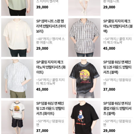
스 지지미 헨리넥
판 여름 니트
39,000
29,000
SP 섬머 니트 스판 헨
SP 쿨링 지지미 체크
리넥 반팔티셔츠 (아이
아노락 반팔티셔츠 (블
보리)
랙)
~48"까지// 헨리넥 스
~54"까지// 쿨링 지지
판 여름 니트
미 체크 아노락
29,000
45,000
SP 쿨링 지지미 체크
SP 덤블 워싱 면 페인
아노락 반팔티셔츠 (화
팅 125 라운드 반팔티
이트)
셔츠 (블랙)
~54"까지// 쿨링 지지
~50"까지// 덤블워싱
미 체크 아노락
면
45,000
37,000
SP 덤블 워싱 면 페인
SP 덤블 워싱 면 피싱
팅 125 라운드 반팔티
클럽 라운드 반팔티셔
셔츠 (화이트)
츠 (블랙)
~50"까지// 덤블워싱
~50"까지// 덤블워싱
면
면
37,000
29,000