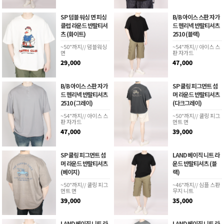
SP 덤블 워싱 면 피싱
B/B 아이스 스판 자가
클럽 라운드 반팔티셔
드 헨리넥 반팔티셔츠
츠 (화이트)
2510 (블랙)
~50"까지// 덤블워싱
~54"까지// 아이스 스
면
판 자가드
29,000
47,000
B/B 아이스 스판 자가
SP 쿨링 피그먼트 섬
드 헨리넥 반팔티셔츠
머 라운드 반팔티셔츠
2510 (그레이)
(다크그레이)
~54"까지// 아이스 스
~50"까지// 쿨링 피그
판 자가드
먼트 면
47,000
39,000
SP 쿨링 피그먼트 섬
LAND 베이직 니트 라
머 라운드 반팔티셔츠
운드 반팔티셔츠 (블
(베이지)
랙)
~50"까지// 쿨링 피그
~46"까지// 심플 스판
먼트 면
무지 니트
39,000
35,000
LAND 베이직 니트 라
LAND 베이직 니트 라