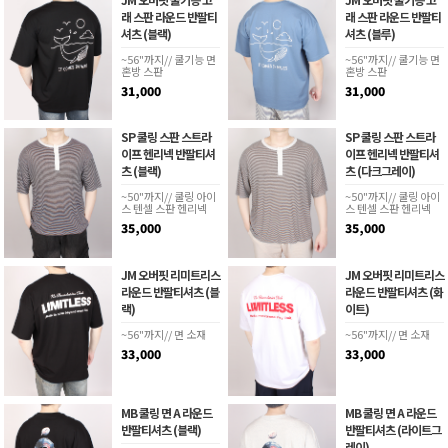
래 스판 라운드 반팔티
래 스판 라운드 반팔티
셔츠 (블랙)
셔츠 (블루)
~56"까지// 쿨기능 면
~56"까지// 쿨기능 면
혼방 스판
혼방 스판
31,000
31,000
SP 쿨링 스판 스트라
SP 쿨링 스판 스트라
이프 헨리넥 반팔티셔
이프 헨리넥 반팔티셔
츠 (블랙)
츠 (다크그레이)
~50"까지// 쿨링 아이
~50"까지// 쿨링 아이
스 텐셀 스판 헨리넥
스 텐셀 스판 헨리넥
35,000
35,000
JM 오버핏 리미트리스
JM 오버핏 리미트리스
라운드 반팔티셔츠 (블
라운드 반팔티셔츠 (화
랙)
이트)
~56"까지// 면 소재
~56"까지// 면 소재
33,000
33,000
MB 쿨링 면 A 라운드
MB 쿨링 면 A 라운드
반팔티셔츠 (블랙)
반팔티셔츠 (라이트그
레이)