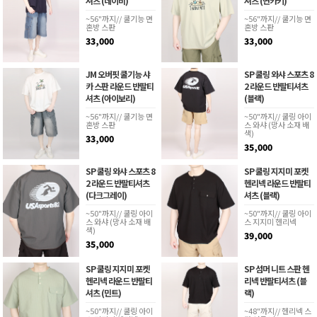
셔츠 (네이비)
셔츠 (연카키)
~56"까지// 쿨기능 면
~56"까지// 쿨기능 면
혼방 스판
혼방 스판
33,000
33,000
JM 오버핏 쿨기능 샤
SP 쿨링 와샤 스포츠 8
카 스판 라운드 반팔티
2 라운드 반팔티셔츠
셔츠 (아이보리)
(블랙)
~56"까지// 쿨기능 면
~50"까지// 쿨링 아이
혼방 스판
스 와샤 (망사 소재 배
색)
33,000
35,000
SP 쿨링 와샤 스포츠 8
SP 쿨링 지지미 포켓
2 라운드 반팔티셔츠
헨리넥 라운드 반팔티
(다크그레이)
셔츠 (블랙)
~50"까지// 쿨링 아이
~50"까지// 쿨링 아이
스 와샤 (망사 소재 배
스 지지미 헨리넥
색)
39,000
35,000
SP 쿨링 지지미 포켓
SP 섬머 니트 스판 헨
헨리넥 라운드 반팔티
리넥 반팔티셔츠 (블
셔츠 (민트)
랙)
~50"까지// 쿨링 아이
~48"까지// 헨리넥 스