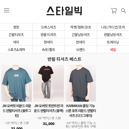
스타일빅
정장
드레스셔츠
자켓/점퍼/코트
니트/가디건/조끼
긴팔티셔츠
반팔 티셔츠
긴팔남방셔츠
반팔남방셔츠
바지
청바지
반바지
트레이닝
스포츠&레져
속옷/벨트
브랜드
세일
반팔 티셔츠 베스트
JM 오버핏 비욘드 라운
JM 오버핏 프런트런 라
KARMIKAN 쿨링 기능
드 반팔티셔츠 (블루그
운드 반팔티셔츠 (블랙)
스판 호프 라운드 반팔티
린)
셔츠 (다크그레이)
~56"까지// 면 스판
~56"까지// 면 스판
~54"까지// 쿨링 기능 스
31,000
판// 반바지와 세트 구매
33,000