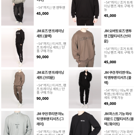
~54"까지// 조거 트레
이닝 팬츠 세트 구매 가
~54"까지// 면 맨투맨
능
45,000
45,000
JM 로즈 면 트레이닝
JM 오버핏 로즈 맨투
세트 (블랙)
맨 긴팔티셔츠 (브라
운)
~54"까지// 티셔츠, 팬
츠 트레이닝 세트// 단
~54"까지// 조거 트레
품 구매 가능
이닝 팬츠 세트 구매 가
능
90,000
45,000
JM 로즈 면 트레이닝
JM 쿠션 쭈리면 아노
세트 (브라운)
락 맨투맨 티셔츠 (블
랙)
~54"까지// 티셔츠, 팬
츠 트레이닝 세트// 단
~54"까지// 아노락 맨
품 구매 가능
투맨//트레이닝 팬츠
세트 구매 가능
90,000
49,000
JM 쿠션 쭈리면 아노
JM 퍼스트 기능 와샤
락 맨투맨 티셔츠 (그
라운드 긴팔티셔츠 (블
레이)
랙//화이트)
~54"까지// 아노락 맨
~54"까지// 기능 와샤