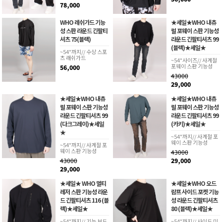
78,000
WHO 레쉬가드 기능
★세일★WHO 내츄
성 스판 라운드 긴팔티
럴 포웨이 스판 기능성
셔츠 75(블랙)
라운드 긴팔티셔츠 99
(블랙)★세일★
~54"까지// 수상 스포
츠 래쉬가드
~54"사이즈// 사계절
포웨이 스판 기능성
56,000
43000
29,000
★세일★WHO 내츄
★세일★WHO 내츄
럴 포웨이 스판 기능성
럴 포웨이 스판 기능성
라운드 긴팔티셔츠 99
라운드 긴팔티셔츠 99
(다크그레이)★세일
(카키)★세일★
★
~54"까지// 사계절 포
웨이 스판 기능성
~54"까지// 사계절 포
웨이 스판 기능성
43000
43000
29,000
29,000
★세일★ WHO 멀티
★세일★WHO 오드
레저 스판 기능성 라운
람프 사이드 포켓 기능
드 긴팔티셔츠 116 (블
성 라운드 긴팔티셔츠
랙)★세일★
80 (블랙)★세일★
~54"까지// 기능 보드
~54"까지// 사이드 미