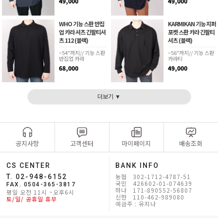
49,000
49,000
WHO 기능 스판 반집
KARMIKAN 기능 지퍼
업 카라 셔츠 긴팔티셔
포켓 스판 카라 긴팔티
츠 112 (블랙)
셔츠 (블랙)
~54"까지// 기능 스판
~56"까지// 기능 스판
반집업 카라
카라티
68,000
49,000
더보기 ▼
공지사항
고객센터
마이페이지
배송조회
CS CENTER
BANK INFO
농협 302-1712-4787-51
T. 02-948-6152
국민 426602-01-074639
FAX. 0504-365-3817
하나 171-890552-56807
평일 오전 11시 ~오후6시
신한 110-462-989080
토/일/ 공휴일 휴무
예금주 : 유지나