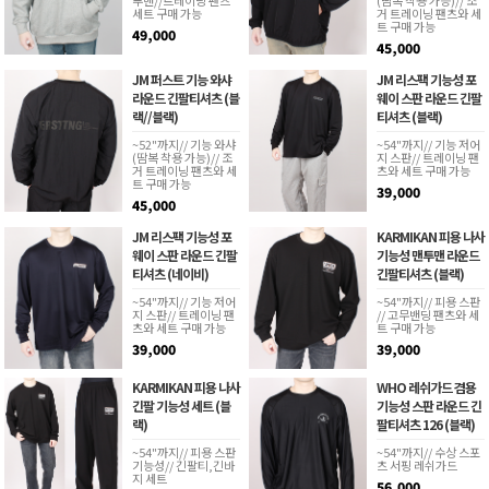
투맨//트레이닝 팬츠
(땀복 착용 가능)// 조
세트 구매 가능
거 트레이닝 팬츠와 세
트 구매 가능
49,000
45,000
JM 퍼스트 기능 와샤
JM 리스팩 기능성 포
라운드 긴팔티셔츠 (블
웨이 스판 라운드 긴팔
랙//블랙)
티셔츠 (블랙)
~52"까지// 기능 와샤
~54"까지// 기능 저어
(땀복 착용 가능)// 조
지 스판// 트레이닝 팬
거 트레이닝 팬츠와 세
츠와 세트 구매 가능
트 구매 가능
39,000
45,000
JM 리스팩 기능성 포
KARMIKAN 피용 나사
웨이 스판 라운드 긴팔
기능성 맨투맨 라운드
티셔츠 (네이비)
긴팔티셔츠 (블랙)
~54"까지// 기능 저어
~54"까지// 피용 스판
지 스판// 트레이닝 팬
// 고무밴딩 팬츠와 세
츠와 세트 구매 가능
트 구매 가능
39,000
39,000
KARMIKAN 피용 나사
WHO 레쉬가드 겸용
긴팔 기능성 세트 (블
기능성 스판 라운드 긴
랙)
팔티셔츠 126 (블랙)
~54"까지// 피용 스판
~54"까지// 수상 스포
기능성// 긴팔티,긴바
츠 서핑 레쉬가드
지 세트
56,000