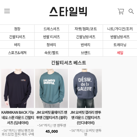
스타일빅
정장
드레스셔츠
자켓/점퍼/코트
니트/가디건/조끼
긴팔티셔츠
반팔 티셔츠
긴팔남방셔츠
반팔남방셔츠
바지
청바지
반바지
트레이닝
스포츠&레져
속옷/벨트
브랜드
세일
긴팔티셔츠 베스트
KARMIKAN BACK 기능
JM 오버핏 올웨이즈 맨
JM 오버핏 갤러리 맨투
네오 스판 라운드 긴팔티
투맨 긴팔티셔츠 (블루)
맨 라운드 긴팔티셔츠
셔츠 (딥네이비)
(인디네이비)
~54"까지// 면 맨투맨
~56"까지// 밴딩 팬츠와
~56"까지// 오버핏 맨투
45,000
후드집업 점퍼 세트 구매
맨