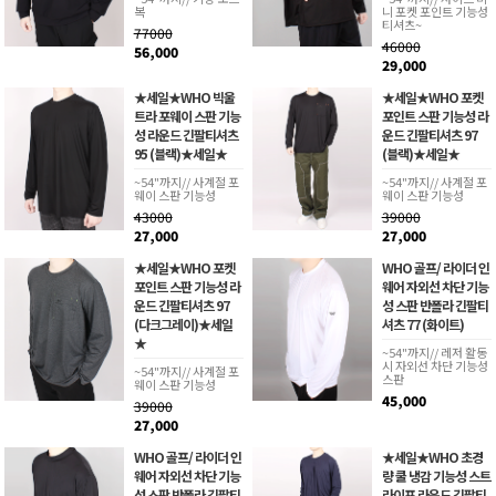
복
니 포켓 포인트 기능성
티셔츠~
77000
46000
56,000
29,000
★세일★WHO 빅울
★세일★WHO 포켓
트라 포웨이 스판 기능
포인트 스판 기능성 라
성 라운드 긴팔티셔츠
운드 긴팔티셔츠 97
95 (블랙)★세일★
(블랙)★세일★
~54"까지// 사계절 포
~54"까지// 사계절 포
웨이 스판 기능성
웨이 스판 기능성
43000
39000
27,000
27,000
★세일★WHO 포켓
WHO 골프/ 라이더 인
포인트 스판 기능성 라
웨어 자외선 차단 기능
운드 긴팔티셔츠 97
성 스판 반폴라 긴팔티
(다크그레이)★세일
셔츠 77 (화이트)
★
~54"까지// 레저 활동
시 자외선 차단 기능성
~54"까지// 사계절 포
스판
웨이 스판 기능성
45,000
39000
27,000
WHO 골프/ 라이더 인
★세일★WHO 초경
웨어 자외선 차단 기능
량 쿨 냉감 기능성 스트
성 스판 반폴라 긴팔티
라이프 라운드 긴팔티