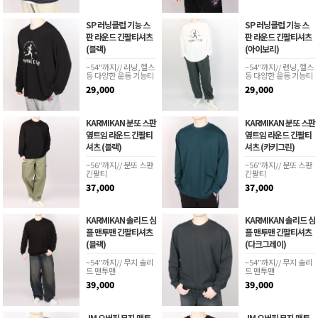
SP 러닝클럽 기능 스
SP 러닝클럽 기능 스
판 라운드 긴팔티셔츠
판 라운드 긴팔티셔츠
(블랙)
(아이보리)
~54"까지// 러닝,헬스
~54"까지// 런닝,헬스
등 다양한 운동 기능티
등 다양한 운동 기능티
29,000
29,000
KARMIKAN 분또 스판
KARMIKAN 분또 스판
옆트임 라운드 긴팔티
옆트임 라운드 긴팔티
셔츠 (블랙)
셔츠 (카키그린)
~56"까지// 분또 스판
~56"까지// 분또 스판
긴팔티
긴팔티
37,000
37,000
KARMIKAN 솔리드 심
KARMIKAN 솔리드 심
플 맨투맨 긴팔티셔츠
플 맨투맨 긴팔티셔츠
(블랙)
(다크그레이)
~54"까지// 무지 솔리
~54"까지// 무지 솔리
드 맨투맨
드 맨투맨
39,000
39,000
JM 오버핏 무지 맨투
JM 오버핏 무지 맨투