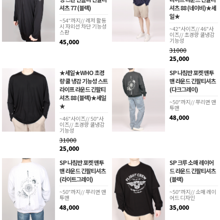
셔츠 77 (블랙)
셔츠 88 (네이비)★세
일★
~54"까지// 레저 활동
시 자외선 차단 기능성
~42"사이즈// 46"사
스판
이즈// 초경량 쿨냉감
기능성
45,000
31000
25,000
★세일★WHO 초경
SP 나침반 포켓 맨투
량 쿨 냉감 기능성 스트
맨 라운드 긴팔티셔츠
라이프 라운드 긴팔티
(다크그레이)
셔츠 88 (블랙)★세일
~50"까지// 쭈리면 맨
★
투맨
48,000
~46"사이즈// 50"사
이즈// 초경량 쿨냉감
기능성
31000
25,000
SP 나침반 포켓 맨투
SP 크루 소매 레이어
맨 라운드 긴팔티셔츠
드 라운드 긴팔티셔츠
(라이트그레이)
(블랙)
~50"까지// 쭈리면 맨
~50"까지// 소매 레이
투맨
어드 디자인
48,000
35,000