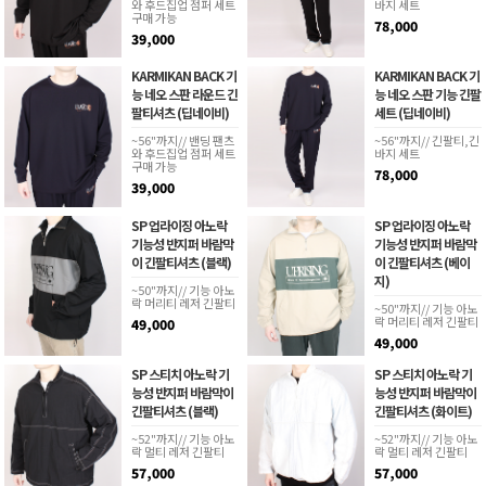
와 후드집업 점퍼 세트
바지 세트
구매 가능
78,000
39,000
KARMIKAN BACK 기
KARMIKAN BACK 기
능 네오 스판 라운드 긴
능 네오 스판 기능 긴팔
팔티셔츠 (딥네이비)
세트 (딥네이비)
~56"까지// 밴딩 팬츠
~56"까지// 긴팔티,긴
와 후드집업 점퍼 세트
바지 세트
구매 가능
78,000
39,000
SP 업라이징 아노락
SP 업라이징 아노락
기능성 반지퍼 바람막
기능성 반지퍼 바람막
이 긴팔티셔츠 (블랙)
이 긴팔티셔츠 (베이
지)
~50"까지// 기능 아노
락 머리티 레저 긴팔티
~50"까지// 기능 아노
락 머리티 레저 긴팔티
49,000
49,000
SP 스티치 아노락 기
SP 스티치 아노락 기
능성 반지퍼 바람막이
능성 반지퍼 바람막이
긴팔티셔츠 (블랙)
긴팔티셔츠 (화이트)
~52"까지// 기능 아노
~52"까지// 기능 아노
락 멀티 레저 긴팔티
락 멀티 레저 긴팔티
57,000
57,000