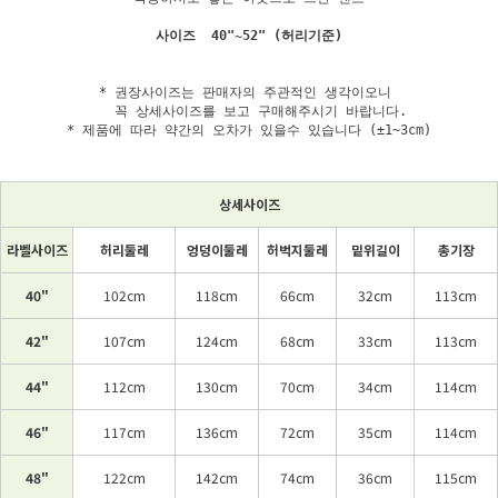
* 권장사이즈는 판매자의 주관적인 생각이오니 

   꼭 상세사이즈를 보고 구매해주시기 바랍니다.

* 제품에 따라 약간의 오차가 있을수 있습니다 (±1~3cm)
상세사이즈
라벨사이즈
허리둘레
엉덩이둘레
허벅지둘레
밑위길이
총기장
40"
102cm
118cm
66cm
32cm
113cm
42"
107cm
124cm
68cm
33cm
113cm
44"
112cm
130cm
70cm
34cm
114cm
46"
117cm
136cm
72cm
35cm
114cm
48"
122cm
142cm
74cm
36cm
115cm