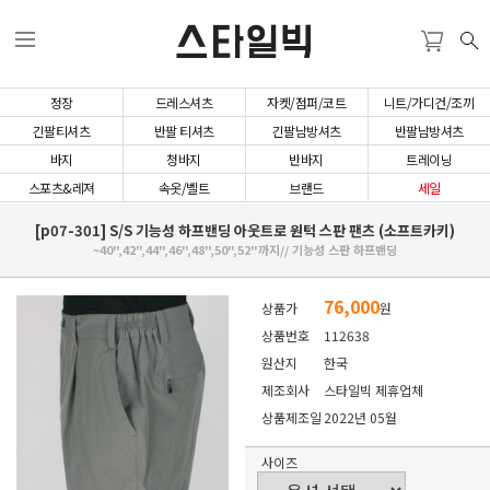
스타일빅
정장
드레스셔츠
자켓/점퍼/코트
니트/가디건/조끼
긴팔티셔츠
반팔 티셔츠
긴팔남방셔츠
반팔남방셔츠
바지
청바지
반바지
트레이닝
스포츠&레져
속옷/벨트
브랜드
세일
[p07-301] S/S 기능성 하프밴딩 아웃트로 원턱 스판 팬츠 (소프트카키)
~40",42",44",46",48",50",52"까지// 기능성 스판 하프밴딩
76,000
상품가
원
상품번호
112638
원산지
한국
제조회사
스타일빅 제휴업체
상품제조일
2022년 05월
사이즈