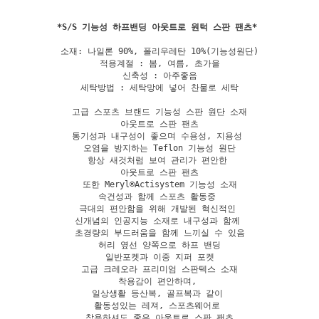
*
S/S 기능성 하프밴딩 아웃트로 원턱 스판 팬츠
소재: 나일론 90%, 폴리우레탄 10%(기능성원단)

적용계절 : 봄, 여름, 초가을

신축성 : 아주좋음

세탁방법 : 세탁망에 넣어 찬물로 세탁

고급 스포츠 브랜드 기능성 스판 원단 소재

아웃트로 스판 팬츠

통기성과 내구성이 좋으며 수용성, 지용성 

오염을 방지하는 Teflon 기능성 원단

항상 새것처럼 보여 관리가 편안한 

아웃트로 스판 팬츠

또한 Meryl®Actisystem 기능성 소재

속건성과 함께 스포츠 활동중 

극대의 편안함을 위해 개발된 혁신적인 

신개념의 인공지능 소재로 내구성과 함께 

초경량의 부드러움을 함께 느끼실 수 있음

허리 옆선 양쪽으로 하프 밴딩

일반포켓과 이중 지퍼 포켓

고급 크레오라 프리미엄 스판텍스 소재

착용감이 편안하며, 

일상생활 등산복, 골프복과 같이 

활동성있는 레져, 스포츠웨어로 

착용하셔도 좋은 아웃트로 스판 팬츠
