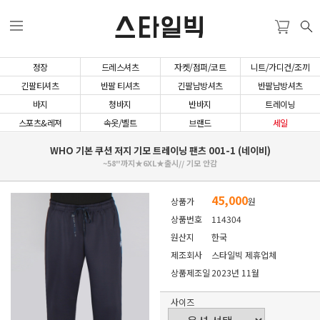
스타일빅
정장
드레스셔츠
자켓/점퍼/코트
니트/가디건/조끼
긴팔티셔츠
반팔 티셔츠
긴팔남방셔츠
반팔남방셔츠
바지
청바지
반바지
트레이닝
스포츠&레져
속옷/벨트
브랜드
세일
WHO 기본 쿠션 저지 기모 트레이닝 팬츠 001-1 (네이비)
~58"까지★6XL★출시// 기모 안감
45,000
상품가
원
상품번호
114304
원산지
한국
제조회사
스타일빅 제휴업체
상품제조일
2023년 11월
사이즈