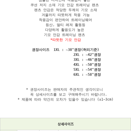
심플한 디자인에 착용감이 좋은 

쿠션 저지 소재 기모 안감 트레이닝 팬츠 

팬츠 안감은 적당한 두께의 기모 소재

겨울까지 따뜻하게 착용 가능

착용감이 편안하여 트레이닝웨어

등산, 멀티 레져 활동등

다양하게 활용도가 높은 

*따뜻한 기모 안감
권장사이즈  1XL : ~38"권장(허리기준)

                     2XL : ~42"권장

                     3XL : ~46"권장

                     4XL : ~50"권장

                     5XL : ~54"권장

* 권장사이즈는 판매자의 주관적인 생각이오니 

   꼭 상세사이즈를 보고 구매해주시기 바랍니다.

* 제품에 따라 약간의 오차가 있을수 있습니다 (±1~3cm)
상세사이즈