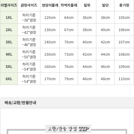
라벨사이즈
권장사이즈
엉덩이둘레
허벅지둘레
밑위
밑단
총기장
허리기준
1XL
120cm
64cm
36cm
38cm
105cm
~38"권장
허리기준
2XL
130cm
67cm
38cm
40cm
106cm
~42"권장
허리기준
3XL
140cm
70cm
40cm
42cm
107cm
~46"권장
허리기준
4XL
150cm
73cm
42cm
44cm
108cm
~50"권장
허리기준
5XL
160cm
76cm
44cm
46cm
109cm
~54"권장
허리기준
6XL
170cm
79cm
46cm
48cm
110cm
~54"권장
배송/교환/반품안내