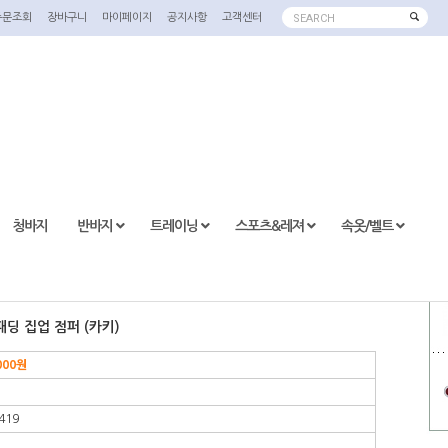
주문조회
장바구니
마이페이지
공지사항
고객센터
SEARCH
청바지
반바지
트레이닝
스포츠&레져
속옷/벨트
상 패딩 집업 점퍼 (카키)
000
원
419