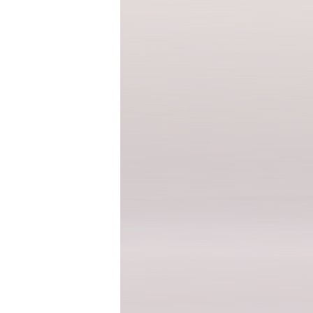
반팔 티셔츠
민소매 T
라운드 T
브이넥 T
카라 T
후드 T
긴팔남방셔츠