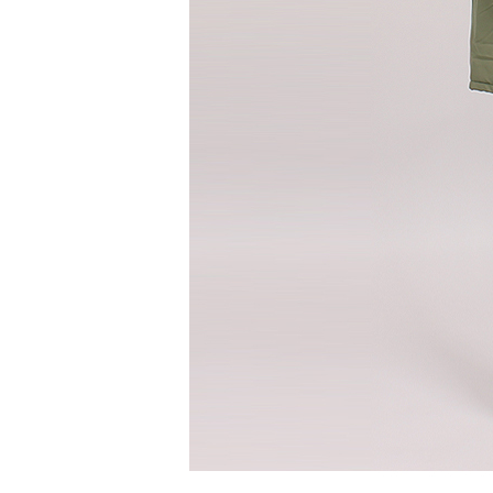
세트
상의
하의
속옷/벨트
속옷
벨트