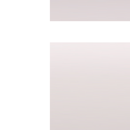
반팔남방셔츠
바지
면바지
밴드바지