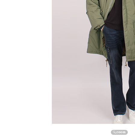
자켓/점퍼/코트
자켓
점퍼
코트
니트/가디건/조끼