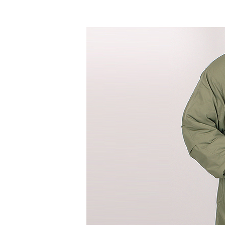
수영복바지
트레이닝
세트
상의
하의
스포츠&레져