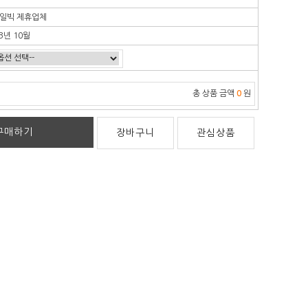
일빅 제휴업체
3년 10월
총 상품 금액
0
원
구매하기
장바구니
관심상품