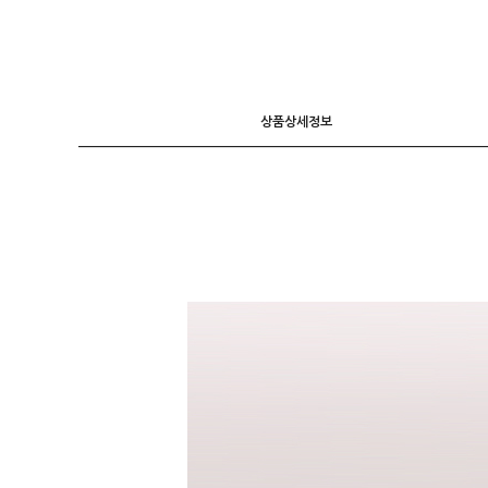
니트
조끼
가디건
상품상세정보
긴팔티셔츠
후드 T
7부소매
라운드 T
폴라넥 T
브이넥 T
카라 T