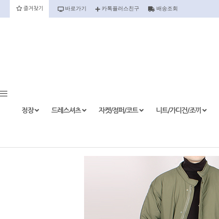
바로가기
카톡플러스친구
배송조회
즐겨찾기
정장
정장세트
정장상의
정장하의
정장
드레스셔츠
자켓/점퍼/코트
니트/가디건/조끼
etc.
드레스셔츠
반팔
긴팔