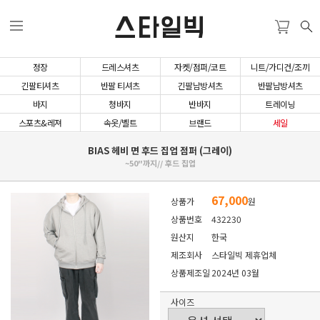
스타일빅
정장
드레스셔츠
자켓/점퍼/코트
니트/가디건/조끼
긴팔티셔츠
반팔 티셔츠
긴팔남방셔츠
반팔남방셔츠
바지
청바지
반바지
트레이닝
스포츠&레져
속옷/벨트
브랜드
세일
BIAS 헤비 면 후드 집업 점퍼 (그레이)
~50"까지// 후드 집업
67,000
상품가
원
상품번호
432230
원산지
한국
제조회사
스타일빅 제휴업체
상품제조일
2024년 03월
사이즈