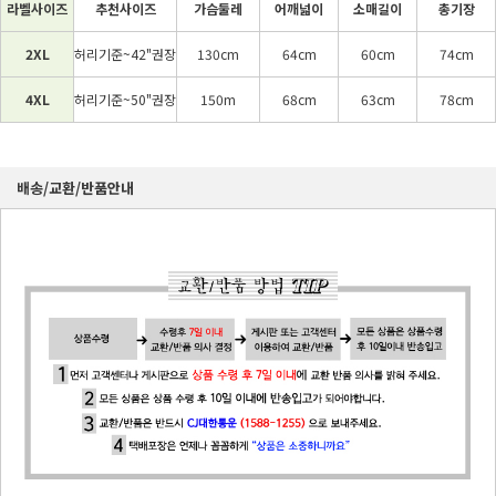
라벨사이즈
추천사이즈
가슴둘레
어깨넓이
소매길이
총기장
2XL
허리기준~42"권장
130cm
64cm
60cm
74cm
4XL
허리기준~50"권장
150m
68cm
63cm
78cm
배송/교환/반품안내