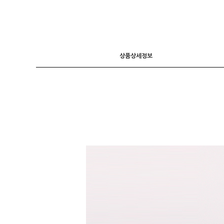
니트
조끼
가디건
상품상세정보
긴팔티셔츠
후드 T
7부소매
라운드 T
폴라넥 T
브이넥 T
카라 T