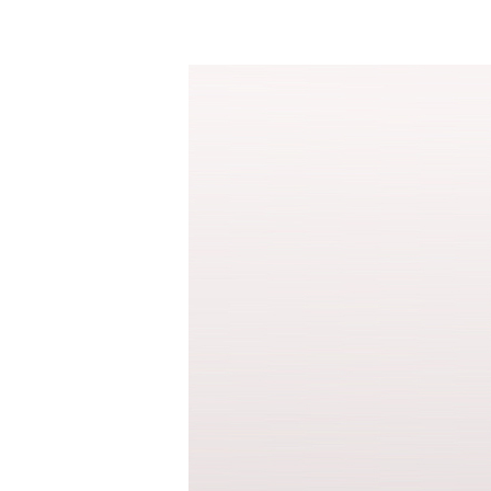
수영복바지
트레이닝
세트
상의
하의
스포츠&레져