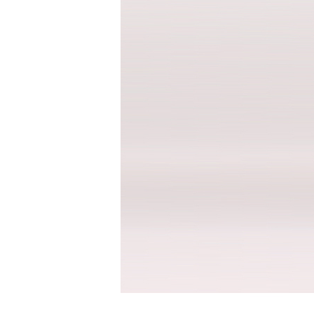
세트
상의
하의
속옷/벨트
속옷
벨트