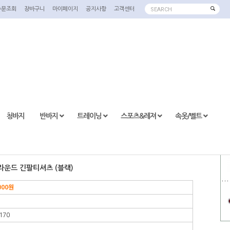
주문조회
장바구니
마이페이지
공지사항
고객센터
SEARCH
청바지
반바지
트레이닝
스포츠&레져
속옷/벨트
 라운드 긴팔티셔츠 (블랙)
000
원
170