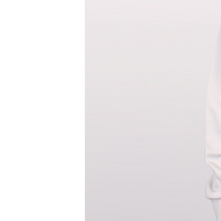
반팔 티셔츠
민소매 T
라운드 T
브이넥 T
카라 T
후드 T
긴팔남방셔츠