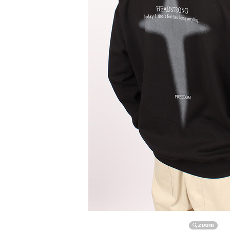
자켓/점퍼/코트
자켓
점퍼
코트
니트/가디건/조끼