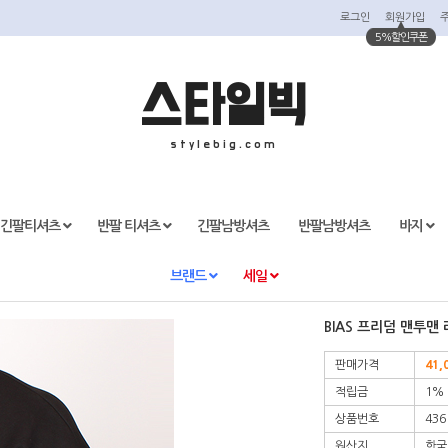
로그인
회원가입
5%할인쿠폰
스타일빅
stylebig.com
긴팔티셔츠
반팔 티셔츠
긴팔남방셔츠
반팔남방셔츠
바지
브랜드
세일
BIAS 프리덤 맨투맨
판매가격
41,
적립금
1%
상품번호
436
원산지
한국