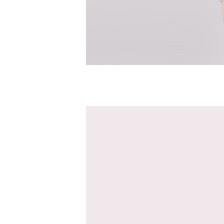
반팔남방셔츠
바지
면바지
밴드바지