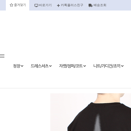
바로가기
카톡플러스친구
배송조회
즐겨찾기
정장
정장세트
정장상의
정장하의
정장
드레스셔츠
자켓/점퍼/코트
니트/가디건/조끼
etc.
드레스셔츠
반팔
긴팔