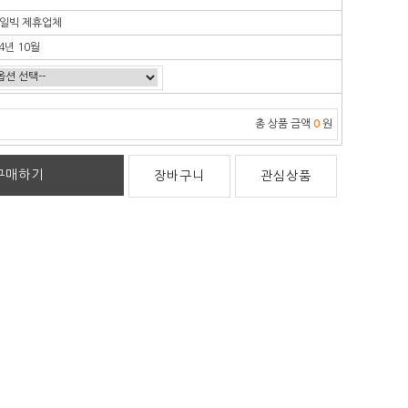
일빅 제휴업체
4년 10월
총 상품 금액
0
원
구매하기
장바구니
관심상품