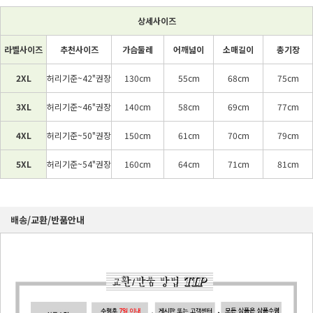
상세사이즈
라벨사이즈
추천사이즈
가슴둘레
어깨넓이
소매길이
총기장
2XL
허리기준~42"권장
130cm
55cm
68cm
75cm
3XL
허리기준~46"권장
140cm
58cm
69cm
77cm
4XL
허리기준~50"권장
150cm
61cm
70cm
79cm
5XL
허리기준~54"권장
160cm
64cm
71cm
81cm
배송/교환/반품안내