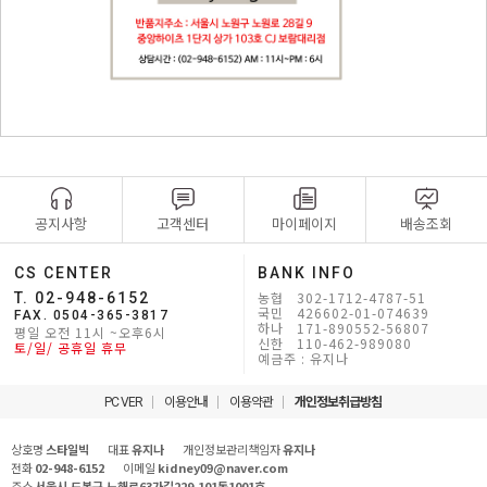
공지사항
고객센터
마이페이지
배송조회
CS CENTER
BANK INFO
농협 302-1712-4787-51
T. 02-948-6152
국민 426602-01-074639
FAX. 0504-365-3817
하나 171-890552-56807
평일 오전 11시 ~오후6시
신한 110-462-989080
토/일/ 공휴일 휴무
예금주 : 유지나
PC VER
이용안내
이용약관
개인정보취급방침
상호명
스타일빅
대표
유지나
개인정보관리책임자
유지나
전화
02-948-6152
이메일
kidney09@naver.com
주소
서울시 도봉구 노해로63가길229,101동1001호