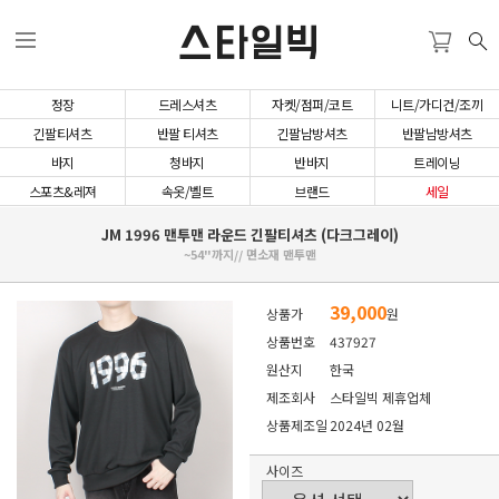
스타일빅
정장
드레스셔츠
자켓/점퍼/코트
니트/가디건/조끼
긴팔티셔츠
반팔 티셔츠
긴팔남방셔츠
반팔남방셔츠
바지
청바지
반바지
트레이닝
스포츠&레져
속옷/벨트
브랜드
세일
JM 1996 맨투맨 라운드 긴팔티셔츠 (다크그레이)
~54"까지// 면소재 맨투맨
39,000
상품가
원
상품번호
437927
원산지
한국
제조회사
스타일빅 제휴업체
상품제조일
2024년 02월
사이즈