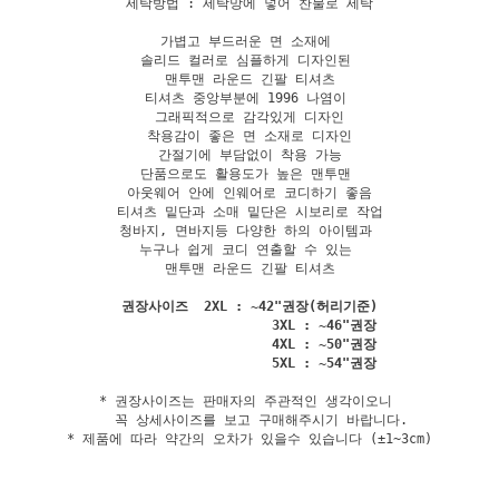
세탁방법 : 세탁망에 넣어 찬물로 세탁

가볍고 부드러운 면 소재에 

솔리드 컬러로 심플하게 디자인된 

맨투맨 라운드 긴팔 티셔츠

티셔츠 중앙부분에 1996 나염이 

그래픽적으로 감각있게 디자인

착용감이 좋은 면 소재로 디자인

간절기에 부담없이 착용 가능

단품으로도 활용도가 높은 맨투맨 

아웃웨어 안에 인웨어로 코디하기 좋음

티셔츠 밑단과 소매 밑단은 시보리로 작업

청바지, 면바지등 다양한 하의 아이템과 

누구나 쉽게 코디 연출할 수 있는 

맨투맨 라운드 긴팔 티셔츠

권장사이즈  2XL : ~42"권장(허리기준)

                   3XL : ~46"권장

                   4XL : ~50"권장

* 권장사이즈는 판매자의 주관적인 생각이오니 

   꼭 상세사이즈를 보고 구매해주시기 바랍니다.

* 제품에 따라 약간의 오차가 있을수 있습니다 (±1~3cm)