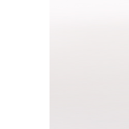
세트
상의
하의
속옷/벨트
속옷
벨트