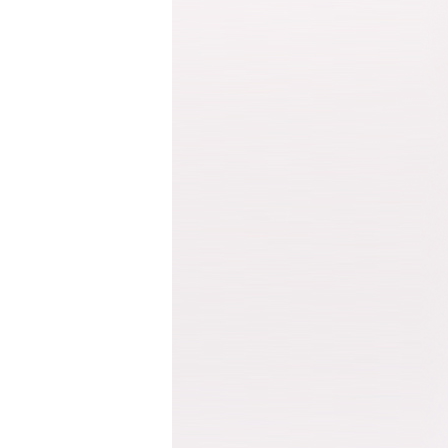
반팔 티셔츠
민소매 T
라운드 T
브이넥 T
카라 T
후드 T
긴팔남방셔츠