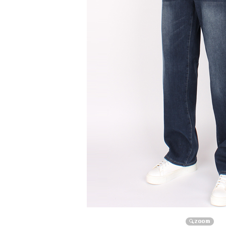
자켓/점퍼/코트
자켓
점퍼
코트
니트/가디건/조끼