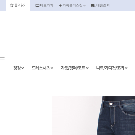
바로가기
카톡플러스친구
배송조회
즐겨찾기
정장
정장세트
정장상의
정장하의
정장
드레스셔츠
자켓/점퍼/코트
니트/가디건/조끼
etc.
드레스셔츠
반팔
긴팔