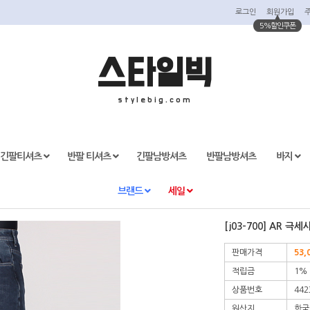
로그인
회원가입
5%할인쿠폰
스타일빅
stylebig.com
긴팔티셔츠
반팔 티셔츠
긴팔남방셔츠
반팔남방셔츠
바지
브랜드
세일
[j03-700] AR 
판매가격
53,
적립금
1%
상품번호
442
원산지
한국