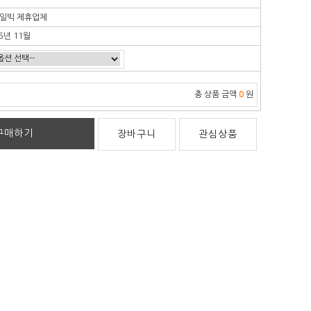
일빅 제휴업체
5년 11월
총 상품 금액
0
원
구매하기
장바구니
관심상품