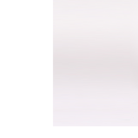
반팔남방셔츠
바지
면바지
밴드바지