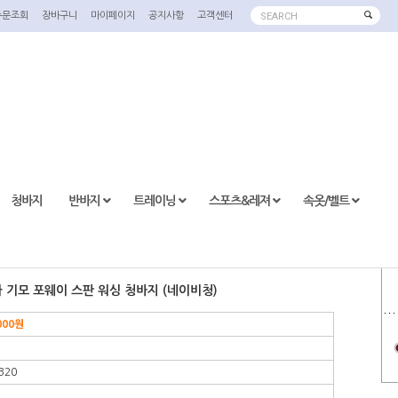
주문조회
장바구니
마이페이지
공지사항
고객센터
SEARCH
청바지
반바지
트레이닝
스포츠&레져
속옷/벨트
극세사 기모 포웨이 스판 워싱 청바지 (네이비청)
000
원
320