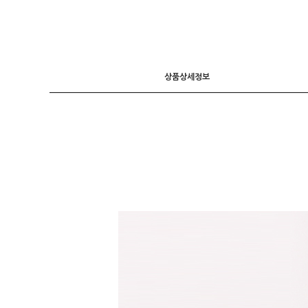
니트
조끼
가디건
상품상세정보
긴팔티셔츠
후드 T
7부소매
라운드 T
폴라넥 T
브이넥 T
카라 T