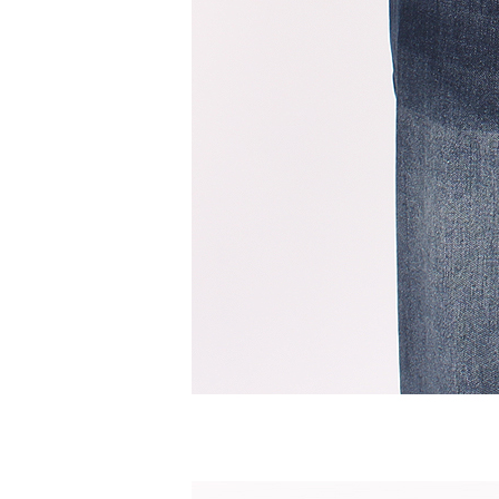
수영복바지
트레이닝
세트
상의
하의
스포츠&레져