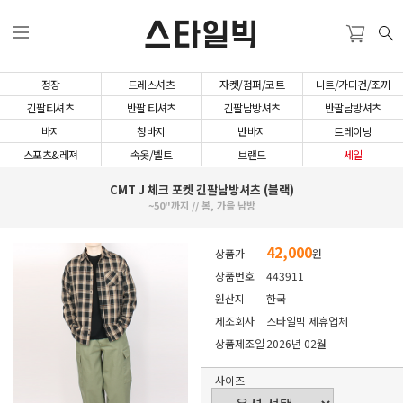
스타일빅
정장
드레스셔츠
자켓/점퍼/코트
니트/가디건/조끼
긴팔티셔츠
반팔 티셔츠
긴팔남방셔츠
반팔남방셔츠
바지
청바지
반바지
트레이닝
스포츠&레져
속옷/벨트
브랜드
세일
CMT J 체크 포켓 긴팔남방셔츠 (블랙)
~50"까지 // 봄, 가을 남방
42,000
상품가
원
상품번호
443911
원산지
한국
제조회사
스타일빅 제휴업체
상품제조일
2026년 02월
사이즈