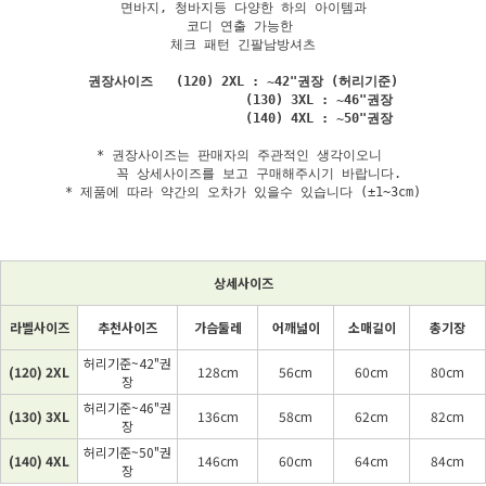
면바지, 청바지등 다양한 하의 아이템과

코디 연출 가능한 

체크 패턴 긴팔남방셔츠

권장사이즈   (120) 2XL : ~42"권장 (허리기준)

                    (130) 3XL : ~46"권장

* 권장사이즈는 판매자의 주관적인 생각이오니 

    꼭 상세사이즈를 보고 구매해주시기 바랍니다.

* 제품에 따라 약간의 오차가 있을수 있습니다 (±1~3cm)
상세사이즈
라벨사이즈
추천사이즈
가슴둘레
어깨넓이
소매길이
총기장
허리기준~42"권
(120) 2XL
128cm
56cm
60cm
80cm
장
허리기준~46"권
(130) 3XL
136cm
58cm
62cm
82cm
장
허리기준~50"권
(140) 4XL
146cm
60cm
64cm
84cm
장