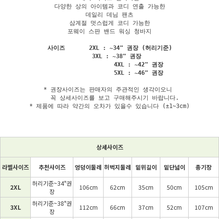
다양한 상의 아이템과 코디 연출 가능한

데일리 데님 팬츠

삼계절 멋스럽게 코디 가능한

포웨이 스판 밴드 워싱 청바지

사이즈       2XL : ~34" 권장 (허리기준)

                 3XL : ~38" 권장             

                 4XL : ~42" 권장

* 권장사이즈는 판매자의 주관적인 생각이오니 

   꼭 상세사이즈를 보고 구매해주시기 바랍니다.

* 제품에 따라 약간의 오차가 있을수 있습니다 (±1~3cm)
상세사이즈
라벨사이즈
추천사이즈
엉덩이둘레
허벅지둘레
밑위길이
밑단넓이
총기장
허리기준~34"권
2XL
106cm
62cm
35cm
50cm
105cm
장
허리기준~38"권
3XL
112cm
66cm
37cm
52cm
107cm
장