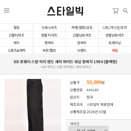
스타일빅
정장
드레스셔츠
자켓/점퍼/코트
니트/가디건/조끼
긴팔티셔츠
반팔 티셔츠
긴팔남방셔츠
반팔남방셔츠
바지
청바지
반바지
트레이닝
스포츠&레져
속옷/벨트
브랜드
세일
DD 포웨이 스판 허리 밴드 세미 와이드 워싱 청바지 1984 (블랙청)
~46"까지// 스판 허리밴드 세미 와이드
53,000
상품가
원
상품번호
444185
원산지
한국
제조회사
스타일빅 제휴업체
상품제조일
2026년 03월
사이즈