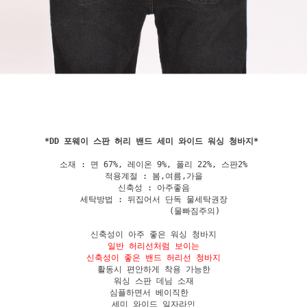
*
DD 포웨이 스판 허리 밴드 세미 와이드 워싱 청바지
소재 : 면 67%, 레이온 9%, 폴리 22%, 스판2%

적용계절 : 봄,여름,가을

신축성 : 아주좋음

세탁방법 : 뒤집어서 단독 물세탁권장

                 (물빠짐주의)

일반 허리선처럼 보이는

신축성이 좋은 밴드 허리선 청바지
활동시 편안하게 착용 가능한

워싱 스판 데님 소재

심플하면서 베이직한  

세미 와이드 일자라인
