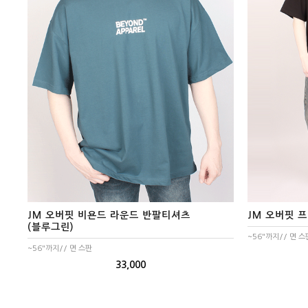
자켓/점퍼/코트
자켓
점퍼
코트
JM 오버핏 비욘드 라운드 반팔티셔츠
JM 오버핏 
(블루그린)
~56"까지// 면 스
~56"까지// 면 스판
33,000
니트/가디건/조끼