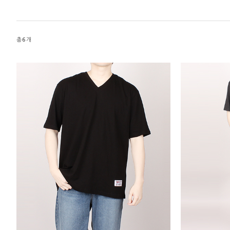
니트
조끼
가디건
총
6
개
긴팔티셔츠
후드 T
7부소매
라운드 T
폴라넥 T
브이넥 T
카라 T