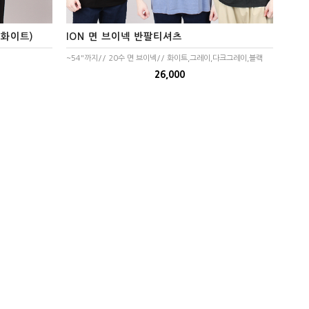
(화이트)
ION 면 브이넥 반팔티셔츠
~54"까지// 20수 면 브이넥// 화이트,그레이,다크그레이,블랙
26,000