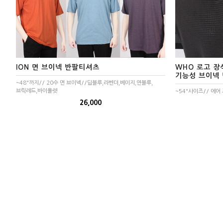
반팔남방셔츠
ION 면 브이넥 반팔티셔츠
WHO 로고 장
기능성 브이넥 
~48"까지// 20수 면 브이넥//딥블루,라벤더,베이지,연블루,
브릭레드,바이올렛
~54"사이즈// 에어
26,000
바지
면바지
밴드바지