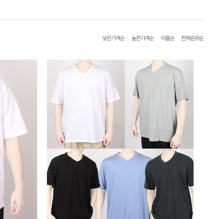
낮은가격순
높은가격순
이름순
판매순위순