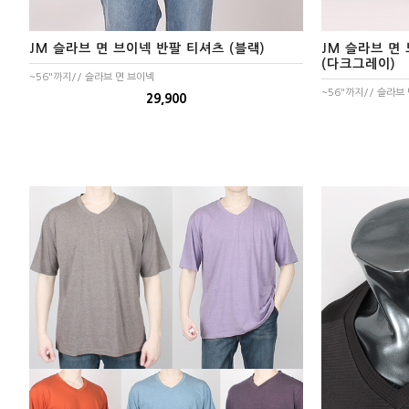
반팔 티셔츠
JM 슬라브 면 브이넥 반팔 티셔츠 (블랙)
JM 슬라브 면
민소매 T
(다크그레이)
~56"까지// 슬라브 면 브이넥
라운드 T
~56"까지// 슬라브
29,900
브이넥 T
카라 T
후드 T
긴팔남방셔츠