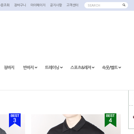
주문조회
장바구니
마이페이지
공지사항
고객센터
SEARCH
청바지
반바지
트레이닝
스포츠&레져
속옷/벨트