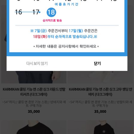
다시 보지 않기
닫기
KARMIKAN 쿨링 기능 면 스판 싱크 라운드 반팔
KARMIKAN 쿨링 기능 면 스판 싱크 고무 밴딩 반
티셔츠 (다크그레이)
바지 (다크그레이)
~54"까지// 쿨링 면 혼방 기능 스판// 반바지와 세
~54"까지// 쿨링 면 혼방 기능 스판// 반팔티와 세
트 구매 가능
트 구매 가능
35,000
35,000