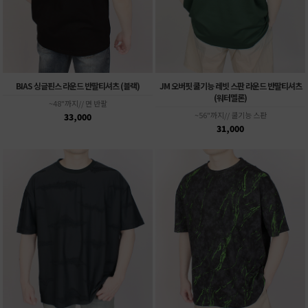
BIAS 싱글핀스 라운드 반팔티셔츠 (블랙)
JM 오버핏 쿨기능 레빗 스판 라운드 반팔티셔츠
(워터멜론)
~48"까지// 면 반팔
~56"까지// 쿨기능 스판
33,000
31,000