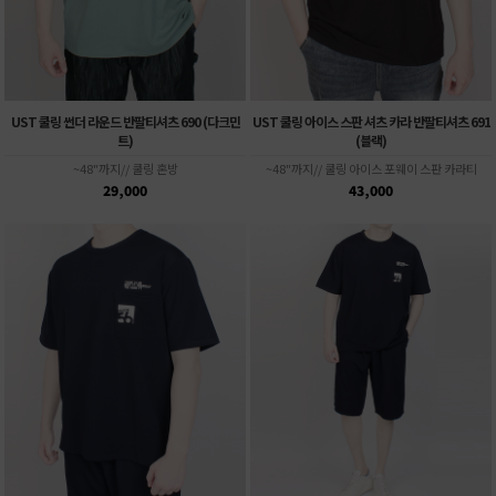
UST 쿨링 썬더 라운드 반팔티셔츠 690 (다크민
UST 쿨링 아이스 스판 셔츠 카라 반팔티셔츠 691
트)
(블랙)
~48"까지// 쿨링 혼방
~48"까지// 쿨링 아이스 포웨이 스판 카라티
29,000
43,000