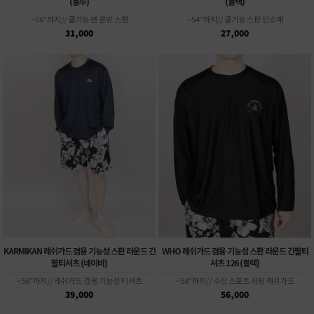
(블루)
(블랙)
~56"까지// 쿨기능 면 혼방 스판
~54"까지// 쿨기능 스판 민소매
31,000
27,000
KARMIKAN 레쉬가드 겸용 기능성 스판 라운드 긴
WHO 레쉬가드 겸용 기능성 스판 라운드 긴팔티
팔티셔츠 (네이비)
셔츠 126 (블랙)
~56"까지// 레쉬가드 겸용 기능성 티셔츠
~54"까지// 수상 스포츠 서핑 레쉬가드
39,000
56,000