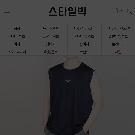
스타일빅
정장
드레스셔츠
자켓/점퍼/코트
니트/가디건/조끼
긴팔티셔츠
반팔 티셔츠
긴팔남방셔츠
반팔남방셔츠
바지
청바지
반바지
트레이닝
스포츠&레져
속옷/벨트
브랜드
세일