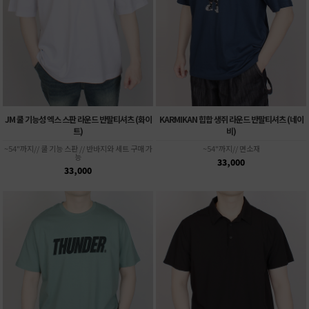
JM 쿨 기능성 엑스 스판 라운드 반팔티셔츠 (화이
KARMIKAN 힙합 생쥐 라운드 반팔티셔츠 (네이
트)
비)
~54"까지// 쿨 기능 스판 // 반바지와 세트 구매 가
~54"까지// 면소재
능
33,000
33,000