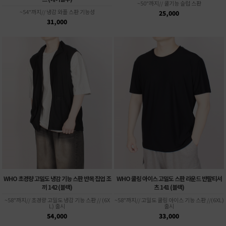
~50"까지// 쿨기능 슬럽 스판
~54"까지// 냉감 와플 스판 기능성
25,000
31,000
WHO 초경량 고밀도 냉감 기능 스판 반목 집업 조
WHO 쿨링 아이스 고밀도 스판 라운드 반팔티셔
끼 142 (블랙)
츠 141 (블랙)
~58"까지// 초경량 고밀도 냉감 기능 스판 // (6X
~58"까지// 고밀도 쿨링 아이스 기능 스판 //(6XL)
L) 출시
출시
54,000
33,000