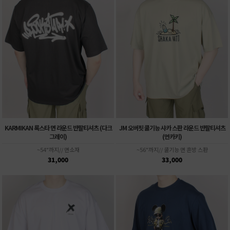
KARMIKAN 록스타 면 라운드 반팔티셔츠 (다크
JM 오버핏 쿨기능 샤카 스판 라운드 반팔티셔츠
그레이)
(연카키)
~54"까지// 면소재
~56"까지// 쿨기능 면 혼방 스판
31,000
33,000