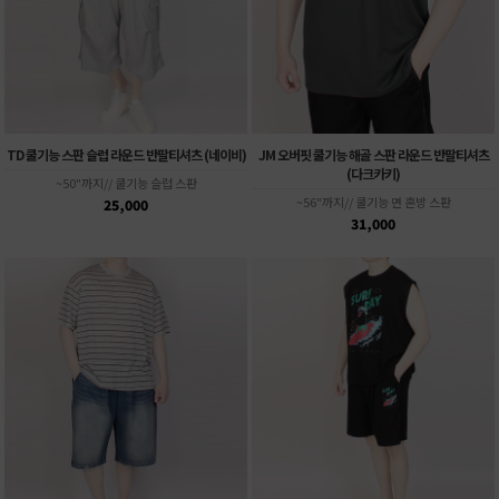
TD 쿨기능 스판 슬럽 라운드 반팔티셔츠 (네이비)
JM 오버핏 쿨기능 해골 스판 라운드 반팔티셔츠
(다크카키)
~50"까지// 쿨기능 슬럽 스판
~56"까지// 쿨기능 면 혼방 스판
25,000
31,000